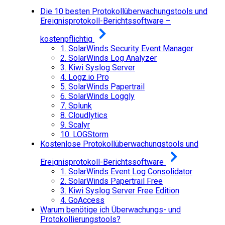
Die 10 besten Protokollüberwachungstools und
Ereignisprotokoll-Berichtssoftware –
kostenpflichtig
1.
SolarWinds Security Event Manager
2.
SolarWinds Log Analyzer
3.
Kiwi Syslog Server
4.
Logz.io Pro
5.
SolarWinds Papertrail
6.
SolarWinds Loggly
7.
Splunk
8.
Cloudlytics
9.
Scalyr
10.
LOGStorm
Kostenlose Protokollüberwachungstools und
Ereignisprotokoll-Berichtssoftware
1.
SolarWinds Event Log Consolidator
2.
SolarWinds Papertrail Free
3.
Kiwi Syslog Server Free Edition
4.
GoAccess
Warum benötige ich Überwachungs- und
Protokollierungstools?